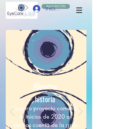
Agendar Cita
Iniciar sesión
Nuestra
historia
Nuestro proyecto comenzó
a inicios de 2020 al
darnos cuenta de la gran