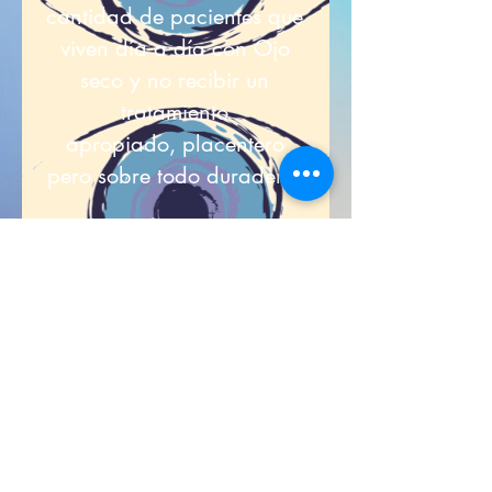
cantidad de pacientes que
viven día a día con Ojo
seco y no recibir un
tratamiento
apropiado, placentero
pero sobre todo duradero.
Contáctanos
Ubicación:
Hospital Puerta de Hierro
Dirección:
Blvd, Puerta de Hierro 5150,
Puerta de Hierro, 45110 Zapopan, Jal.
Celular:
+52 (33) 3302 7626
Email:
eyecare@gmail.com
© 2020 by digions creado con wix.com